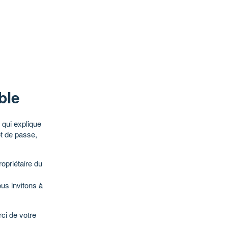
ble
qui explique
ot de passe,
opriétaire du
ous invitons à
ci de votre