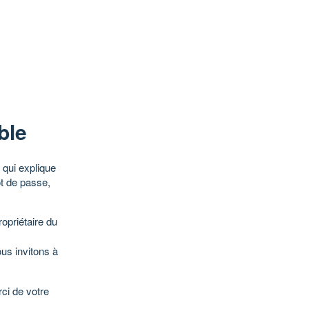
ble
qui explique
ot de passe,
opriétaire du
ous invitons à
ci de votre